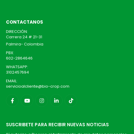
la
página
de
CONTACTANOS
producto
DIRECCIÓN:
Carrera 24 # 21-31
Palmira- Colombia
PBX:
602-2864646
WHATSAPP:
3102457694
EMAIL:
servicioalcliente@bio-crop.com
SUSCRIBETE PARA RECIBIR NUEVAS NOTICIAS