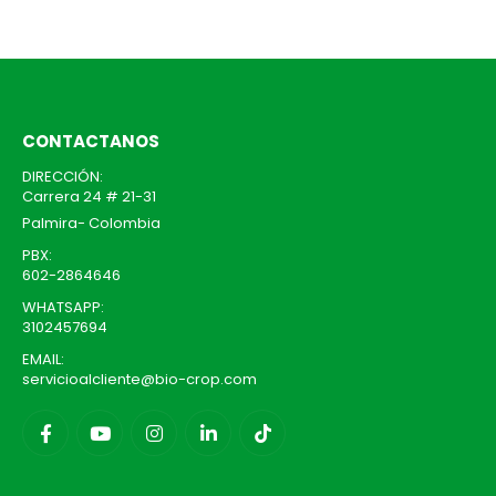
patógenos…
pueden
contribuyen…
elegir
elegir
en
en
la
la
página
página
de
de
CONTACTANOS
producto
producto
DIRECCIÓN:
Carrera 24 # 21-31
Palmira- Colombia
PBX:
602-2864646
WHATSAPP:
3102457694
EMAIL:
servicioalcliente@bio-crop.com