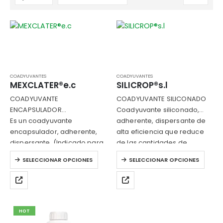
COADYUVANTES
COADYUVANTES
MEXCLATER®e.c
SILICROP®s.l
COADYUVANTE
COADYUVANTE SILICONADO
ENCAPSULADOR
Coadyuvante siliconado,
Es un coadyuvante
adherente, dispersante de
encapsulador, adherente,
alta eficiencia que reduce
dispersante. (Indicado para
de las cantidades de
bioinsumos)
producto aplicado.
Este
Este
SELECCIONAR OPCIONES
SELECCIONAR OPCIONES
producto
producto
tiene
tiene
múltiples
múltiples
variantes.
variantes.
Las
Las
HOT
opciones
opciones