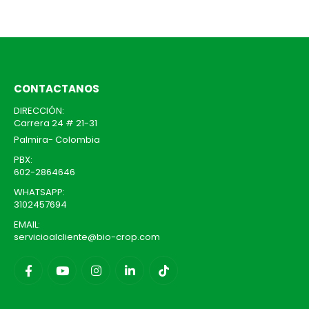
pueden
elegir
en
la
página
de
CONTACTANOS
producto
DIRECCIÓN:
Carrera 24 # 21-31
Palmira- Colombia
PBX:
602-2864646
WHATSAPP:
3102457694
EMAIL:
servicioalcliente@bio-crop.com