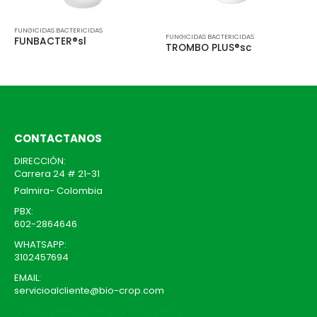
Este producto tiene múltiples variantes. Las opciones se pueden elegir en la página de producto
Es
Este producto tiene múltiples variantes. Las opciones se pueden elegir en la página de producto
FUNGICIDAS BACTERICIDAS
FUNGICIDAS BACTERICIDAS
FUNBACTER®sl
TROMBO PLUS®sc
CONTACTANOS
DIRECCIÓN:
Carrera 24 # 21-31
Palmira- Colombia
PBX:
602-2864646
WHATSAPP:
3102457694
EMAIL:
servicioalcliente@bio-crop.com