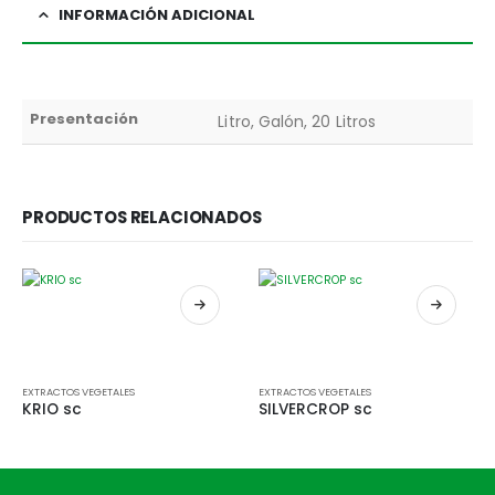
INFORMACIÓN ADICIONAL
Presentación
Litro, Galón, 20 Litros
PRODUCTOS RELACIONADOS
Este producto tiene múltiples variantes. Las opciones se pueden elegir en la página de producto
Este producto tiene múltiples variantes. Las opciones se pueden elegir en la página de producto
EXTRACTOS VEGETALES
EXTRACTOS VEGETALES
KRIO sc
SILVERCROP sc